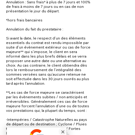
Annulation : Sans frais* à plus de 7 jours et 100%
de frais à moins de 7 jours ou en cas de non
présentation le jour du départ.
*hors frais bancaires
Annulation du fait du prestataire :
Si avant la date, le respect d’un des éléments
essentiels du contrat est rendu impossible par
suite d’un évènement extérieur ou cas de force
majeure** qui s’impose, le client en sera
informé dans les plus brefs délais et se verra
proposer une autre date ou une alternative au
choix. Au cas contraire, le client obtiendra dès
lors le remboursement de l’intégralité des
sommes versées sans qu’aucune retenue ne
soit effectuée dans les 30 jours ouvrés au plus
tard après l'annulation.
**Les cas de force majeure se caractérisent
par les évènements subites / non anticipés et
irréversibles. Généralement ces cas de force
majeure forcent l’annulation d’une ou de toutes
vos prestations qui, la plupart du temps, sont :
-Intempéries / Catastrophe Naturelles au pays
de départ ou de destination ; Cyclone / Pluies
torrentielles / Tempête de Neige / Fortes
Rafales / Séisme / Inondation / etc..