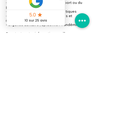
- Grèves des travailleurs de l’aéroport ou du
pays de départ / destination
- Emeutes / Guerre / Troubles Politiques
- Pollutions affectant les décollages et
atterrissages
- Urgence Sanitaire ; Epidémie / Pandémie
Pour toute autre information, veuillez vous
référer aux conditions générales de vente via
notre site internet www.anouale.com
Coordonnées
+230 52583694
info@anouale.com
SUIVEZ NOUS SUR LES
RÉSEAUX