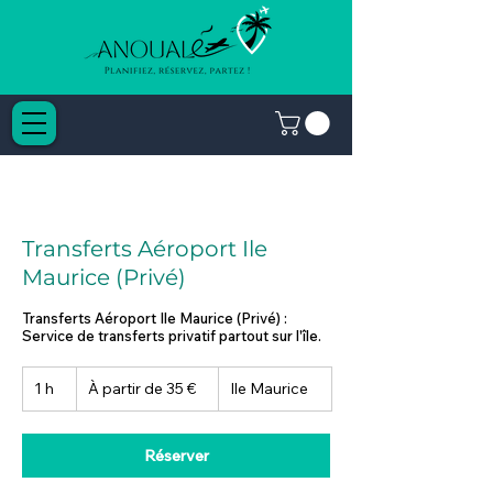
Transferts Aéroport Ile
Maurice (Privé)
Transferts Aéroport Ile Maurice (Privé) :
Service de transferts privatif partout sur l'île.
À
1 h
1
À partir de 35 €
Ile Maurice
partir
de
35
euros
Réserver