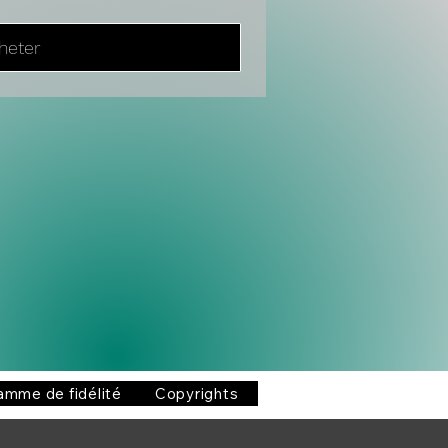
heter
amme de fidélité
Copyrights