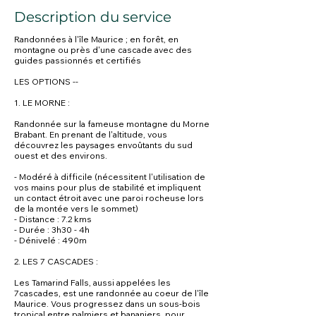
Description du service
Randonnées à l'île Maurice ; en forêt, en
montagne ou près d'une cascade avec des
guides passionnés et certifiés
LES OPTIONS --
1. LE MORNE :
Randonnée sur la fameuse montagne du Morne
Brabant. En prenant de l'altitude, vous
découvrez les paysages envoûtants du sud
ouest et des environs.
- Modéré à difficile (nécessitent l'utilisation de
vos mains pour plus de stabilité et impliquent
un contact étroit avec une paroi rocheuse lors
de la montée vers le sommet)
- Distance : 7.2 kms
- Durée : 3h30 - 4h
- Dénivelé : 490m
2. LES 7 CASCADES :
Les Tamarind Falls, aussi appelées les
7cascades, est une randonnée au coeur de l'île
Maurice. Vous progressez dans un sous-bois
tropical entre palmiers et bananiers, pour