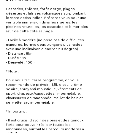
Cascades, rivières, forêt vierge, plages
désertes et falaises volcaniques surplombant
le vaste océan Indien. Préparez-vous pour une
véritable immersion dans les rivières, les
piscines naturelles, les cascades et la mer bleu
azur de cette côte sauvage.
- Facile à modéré (ne pose pas de difficultés
majeures, hormis deux tronçons plus raides
avec une inclinaison d'environ 50 degrés)
- Distance : 8km
- Durée : 3h
- Dénivelé : 150m
* Note :
Pour vous faciliter le programme, on vous
recommande de prévoir ; 1,5L d'eau, crème
solaire, spray anti-moustique, vêtements de
sport, chapeaux/casquettes, imperméable,
chaussures de randonnée, maillot de bain et
serviette, sac imperméable.
* Important :
- Il est crucial d’avoir des bras et des genoux
forts pour pouvoir réaliser toutes les
randonnées, surtout les parcours modérés à