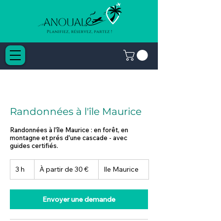
Randonnées à l'île Maurice
Randonnées à l'île Maurice : en forêt, en
montagne et prés d'une cascade - avec
guides certifiés.
À
3 h
3
À partir de 30 €
Ile Maurice
partir
de
h
30
euros
Envoyer une demande