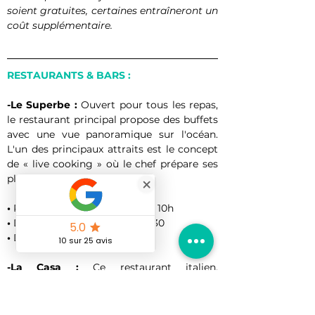
soient gratuites, certaines entraîneront un 
coût supplémentaire.
RESTAURANTS & BARS :
-Le Superbe :
 Ouvert pour tous les repas, 
le restaurant principal propose des buffets 
avec une vue panoramique sur l'océan. 
L'un des principaux attraits est le concept 
de « live cooking » où le chef prépare ses 
plats sous vos yeux. 
• 
Petit déjeuner Buffet de 7h à 10h
• 
Déjeuner Buffet de 12h à 14h30
• 
Dîner Buffet de 19h à 22h
-La Casa : 
Ce restaurant italien, 
surplombant la capitale, offre des plats 
dans un cadre romantique, intime et 
séduisant. Le menu propose une variété de 